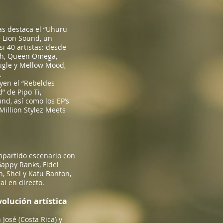
s destaca el “Uhuru
e Lion Sound, un
i 40 artistas: desde
ah, Queen Omega,
Bugle y Mellow Mood,
.
uyen el “Rebeldes
d” de Pipo Ti,
d, así como los EP’s
Million Stylez Meets
mpartido escenario con
appy Ranks, Fidel
n, Shel y Kafu Banton,
l en directo.
volución artística
 José (Costa Rica) y