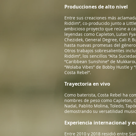
Producciones de alto nivel
Entre sus creaciones más aclamada
Riddim”, co-producido junto a Littl
ambicioso proyecto que reúne a cas
leyendas como Capleton, Lutan Fy
Chezidek, General Degree, Cali P, 
hasta nuevas promesas del género
Otros trabajos sobresalientes incl
Riddim”, los sencillos “Alta Sucieda
“Caribbean Sunshine” de Mukkaroun
“Wolaba Vibes” de Bobby Hustle y “
Costa Rebel”.
Trayectoria en vivo
Como baterista, Costa Rebel ha co
nombres de peso como Capleton, G
Nadal, Pablito Molina, Toledo, Tapó
demostrando su versatilidad musica
Experiencia internacional y e
Entre 2010 y 2018 residió entre San