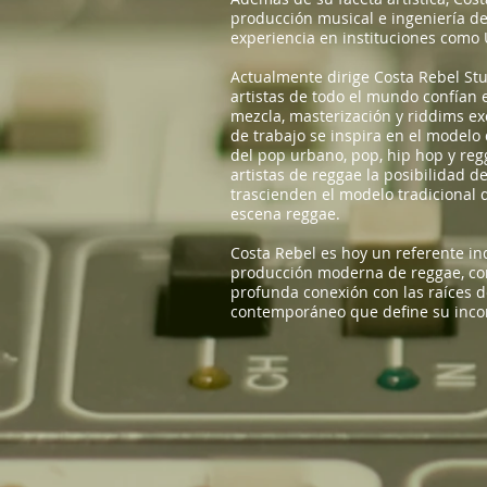
producción musical e ingeniería de
experiencia en instituciones como 
Actualmente dirige Costa Rebel St
artistas de todo el mundo confían 
mezcla, masterización y riddims ex
de trabajo se inspira en el modelo 
del pop urbano, pop, hip hop y reg
artistas de reggae la posibilidad d
trascienden el modelo tradicional 
escena reggae.
Costa Rebel es hoy un referente ind
producción moderna de reggae, c
profunda conexión con las raíces 
contemporáneo que define su inco