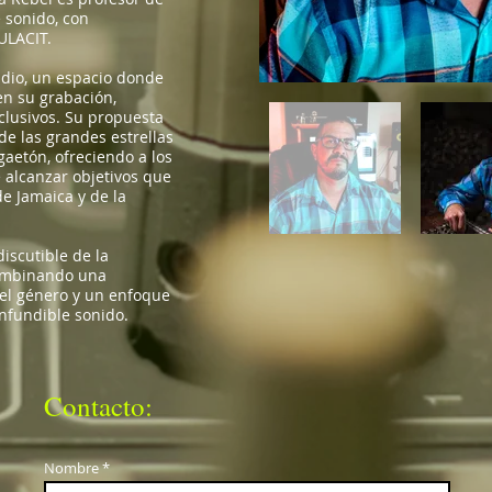
 sonido, con
ULACIT.
udio, un espacio donde
en su grabación,
clusivos. Su propuesta
de las grandes estrellas
gaetón, ofreciendo a los
e alcanzar objetivos que
de Jamaica y de la
iscutible de la
ombinando una
del género y un enfoque
nfundible sonido.
Contacto:
Nombre