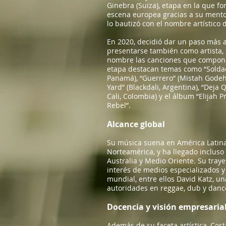
Ginebra (Suiza), etapa en la que for
escena europea gracias a su mento
lo bautizó con el nombre artístico 
En 2020, decidió dar un paso más a
presentarse también como artista,
nombre las canciones que compone
etapa destacan temas como “Soldad
Panamá), “Guerrero” (Mistah Godeh,
Yard” (Blackdali, Argentina), “Deja 
Cali, Colombia) y el álbum “Elijah 
Rebel”.
Alcance global
Su música suena en América Latina,
Norteamérica, y ha llegado incluso a
Australia y Medio Oriente. Su traye
interés de medios especializados 
mundial, entre ellos David Katz, u
autoridades en reggae, dub y danc
Docencia y visión empresaria
Además de su faceta artística, Cos