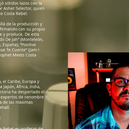
jó sólidos lazos con la
r Asher Selector, quien
de Costa Rebel.
llá de la producción y
 firmando con su propio
 y produce. De esta
o De Jah” (Monteleón,
 España), “Positive
Que Te Cuente” (Jam I
Prophet Meets Costa
 el Caribe, Europa y
 Japón, África, India,
ctoria ha despertado el
y expertos de renombre
na de las máximas
ehall.
l
ta Rebel es profesor de