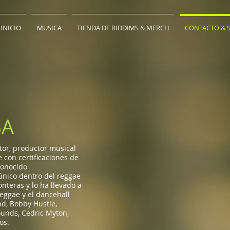
INICIO
MUSICA
TIENDA DE RIDDIMS & MERCH
CONTACTO & S
SA
tor, productor musical
 con certificaciones de
conocido
único dentro del reggae
nteras y lo ha llevado a
reggae y el dancehall
nd, Bobby Hustle,
ounds, Cedric Myton,
os.